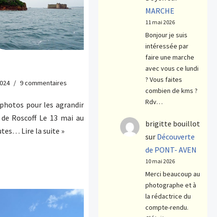
MARCHE
11 mai 2026
Bonjour je suis
intéressée par
faire une marche
avec vous ce lundi
? Vous faites
2024
9 commentaires
combien de kms ?
Rdv…
otos pour les agrandir
 de Roscoff Le 13 mai au
brigitte bouillot
outes…
Lire la suite »
sur
Découverte
de PONT- AVEN
10 mai 2026
Merci beaucoup au
photographe et à
la rédactrice du
compte-rendu.