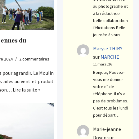
au photographe et
à la rédactrice
belle collaboration
félicitations Belle
journée à vous
éennes du
Maryse THIRY
sur
MARCHE
re 2024
2 commentaires
11 mai 2026
Bonjour, Pouvez-
 pour agrandir. Le Moulin
vous me donner
s ailes au vent et produit
votre n° de
à son…
Lire la suite »
téléphone. Il n'y a
pas de problèmes.
C'est tous les lundi
pour départ…
Marie-jeanne
Doyen
sur