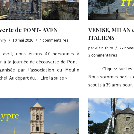
verte de PONT- AVEN
VENISE, MILAN 
ITALIENS
hiry
10 mai 2026
4 commentaires
par
Alain Thiry
27 nove
3 avril, nous étions 47 personnes à
3 commentaires
er à la journée de découverte de Pont-
Cliquez sur les ph
ganisée par l’association du Moulin
Nous sommes partis 
chel. Au départ du…
Lire la suite »
scouts à 39 amis pou