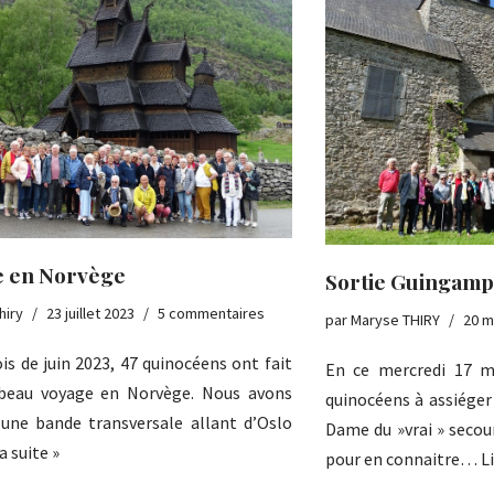
e en Norvège
Sortie Guingamp
hiry
23 juillet 2023
5 commentaires
par
Maryse THIRY
20 m
is de juin 2023, 47 quinocéens ont fait
En ce mercredi 17 m
 beau voyage en Norvège. Nous avons
quinocéens à assiéger
 une bande transversale allant d’Oslo
Dame du »vrai » secour
la suite »
pour en connaitre…
Li