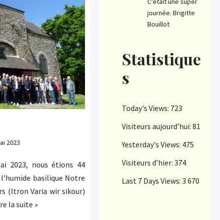
C'était une super
journée. Brigitte
Bouillot
Statistique
s
Today's Views:
723
Visiteurs aujourd’hui:
81
ai 2023
Yesterday's Views:
475
Visiteurs d’hier:
374
ai 2023, nous étions 44
 l’humide basilique Notre
Last 7 Days Views:
3 670
s (Itron Varia wir sikour)
re la suite »