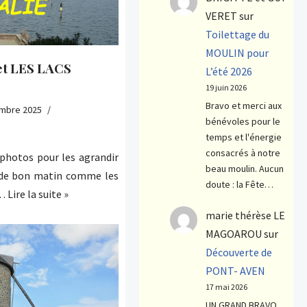
VERET
sur
Toilettage du
MOULIN pour
et LES LACS
L’été 2026
19 juin 2026
Bravo et merci aux
mbre 2025
bénévoles pour le
temps et l'énergie
consacrés à notre
otos pour les agrandir
beau moulin. Aucun
de bon matin comme les
doute : la Fête…
r…
Lire la suite »
marie thérèse LE
MAGOAROU
sur
Découverte de
PONT- AVEN
17 mai 2026
UN GRAND BRAVO