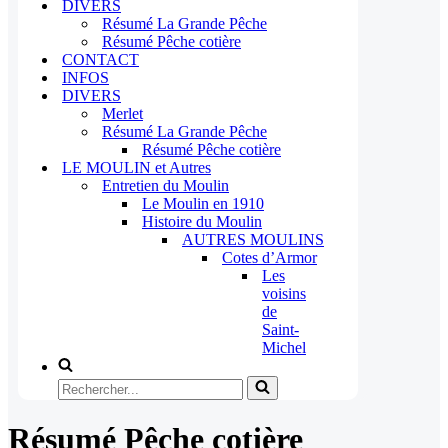
DIVERS
Résumé La Grande Pêche
Résumé Pêche cotière
CONTACT
INFOS
DIVERS
Merlet
Résumé La Grande Pêche
Résumé Pêche cotière
LE MOULIN et Autres
Entretien du Moulin
Le Moulin en 1910
Histoire du Moulin
AUTRES MOULINS
Cotes d’Armor
Les
voisins
de
Saint-
Michel
Rechercher...
Résumé Pêche cotière