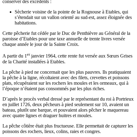
conserver des excédents :
Sècherie voisine de la pointe de la Rognouse à Etables, qui
s’étendait sur un vallon orienté au sud-est, assez éloignée des
habitations.
Cette pêcherie fut cédée par le Duc de Penthièvre au Général de la
paroisse d’Etables pour une taxe annuelle de trente livres versée
chaque année le jour de la Sainte Croix.
er
A partir du 1
janvier 1964, cette rente fut versée aux Sœurs Grises
de la Charité installées à Etables.
La pêche à pied ne concernait que les plus pauvres. Ils pratiquaient
la pêche à la ligne, récoltaient avec des filets, crevettes et poissons
plats, récupéraient sur les rochers les moules et les ormeaux, qui à
l’époque n’étaient pas consommés par les plus riches.
D’après le procès verbal dressé par le représentant du roi à Portrieux
en juillet 1726, deux pêcheurs à pied seulement sur 10, avaient un
bateau, plutôt une barque, et pouvaient alors pêcher le maquereau
avec quatre lignes et draguer huitres et moules.
La pêche côtière était plus fructueuse. Elle permettait de capturer les
poissons des rochers, lieux, colins, raies et congres.