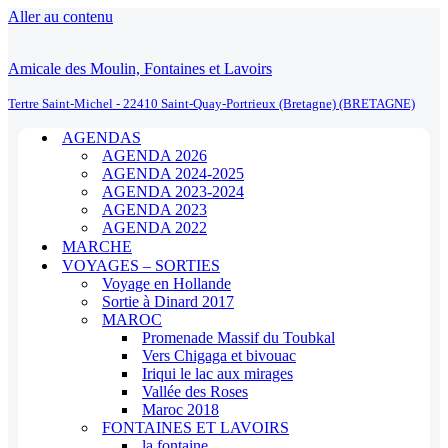
Aller au contenu
Amicale des Moulin, Fontaines et Lavoirs
Tertre Saint-Michel - 22410 Saint-Quay-Portrieux (Bretagne) (BRETAGNE)
AGENDAS
AGENDA 2026
AGENDA 2024-2025
AGENDA 2023-2024
AGENDA 2023
AGENDA 2022
MARCHE
VOYAGES – SORTIES
Voyage en Hollande
Sortie à Dinard 2017
MAROC
Promenade Massif du Toubkal
Vers Chigaga et bivouac
Iriqui le lac aux mirages
Vallée des Roses
Maroc 2018
FONTAINES ET LAVOIRS
la fontaine