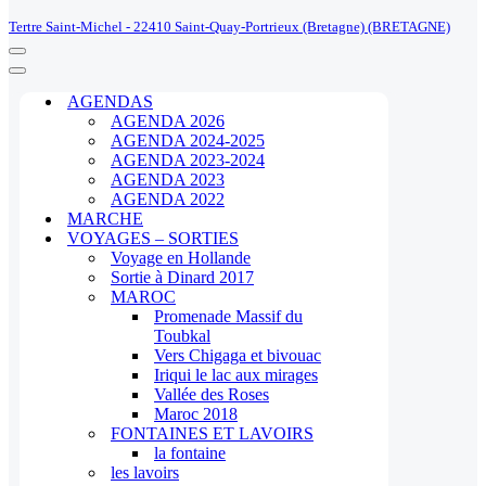
Tertre Saint-Michel - 22410 Saint-Quay-Portrieux (Bretagne) (BRETAGNE)
Menu
de
Menu
navigation
de
AGENDAS
navigation
AGENDA 2026
AGENDA 2024-2025
AGENDA 2023-2024
AGENDA 2023
AGENDA 2022
MARCHE
VOYAGES – SORTIES
Voyage en Hollande
Sortie à Dinard 2017
MAROC
Promenade Massif du
Toubkal
Vers Chigaga et bivouac
Iriqui le lac aux mirages
Vallée des Roses
Maroc 2018
FONTAINES ET LAVOIRS
la fontaine
les lavoirs