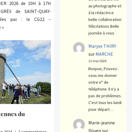
IER 2026 de 10H à 17H
au photographe et
RÈS de SAINT-QUAY-
à la rédactrice
sées par : le CG22 –
belle collaboration
félicitations Belle
e »
journée à vous
Maryse THIRY
sur
MARCHE
11 mai 2026
Bonjour, Pouvez-
vous me donner
votre n° de
téléphone. Il n'y a
pas de problèmes.
C'est tous les lundi
pour départ…
éennes du
Marie-jeanne
Doyen
sur
re 2024
2 commentaires