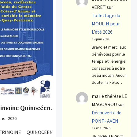
VERET
sur
Toilettage du
MOULIN pour
L’été 2026
19 juin 2026
Bravo et merci aux
bénévoles pour le
temps et l'énergie
consacrés à notre
beau moulin. Aucun
doute : la Fête…
marie thérèse LE
MAGOAROU
sur
rimoine Quinocéen.
Découverte de
vrier 2026
PONT- AVEN
17 mai 2026
RIMOINE QUINOCÉEN
UN GRAND BRAVO