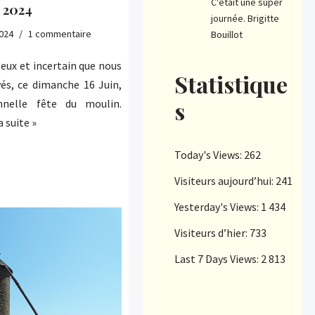
C'était une super
 2024
journée. Brigitte
2024
1 commentaire
Bouillot
geux et incertain que nous
Statistique
s, ce dimanche 16 Juin,
s
nnelle fête du moulin.
a suite »
Today's Views:
262
Visiteurs aujourd’hui:
241
Yesterday's Views:
1 434
Visiteurs d’hier:
733
Last 7 Days Views:
2 813