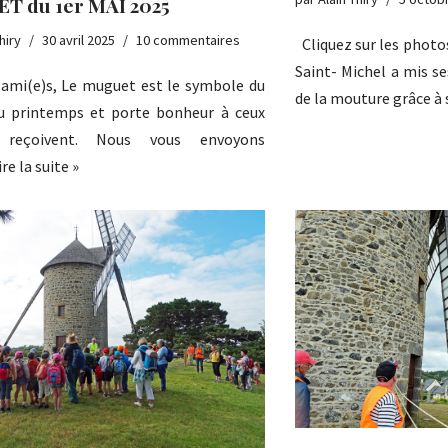
T du 1er MAI 2025
hiry
30 avril 2025
10 commentaires
Cliquez sur les photos
Saint- Michel a mis se
mi(e)s, Le muguet est le symbole du
de la mouture grâce 
u printemps et porte bonheur à ceux
 reçoivent. Nous vous envoyons
ire la suite »