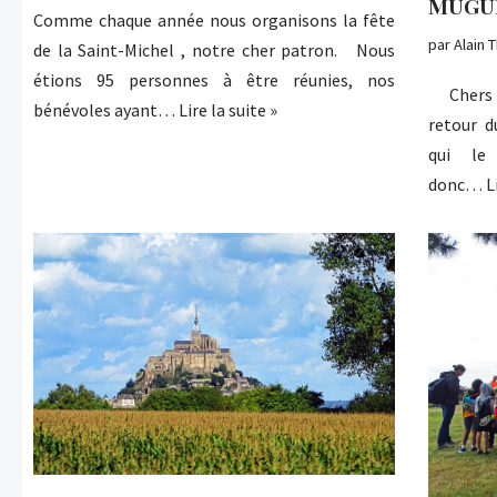
MUGUE
Comme chaque année nous organisons la fête
par
Alain T
de la Saint-Michel , notre cher patron. Nous
étions 95 personnes à être réunies, nos
Chers a
bénévoles ayant…
Lire la suite »
retour d
qui le
donc…
L