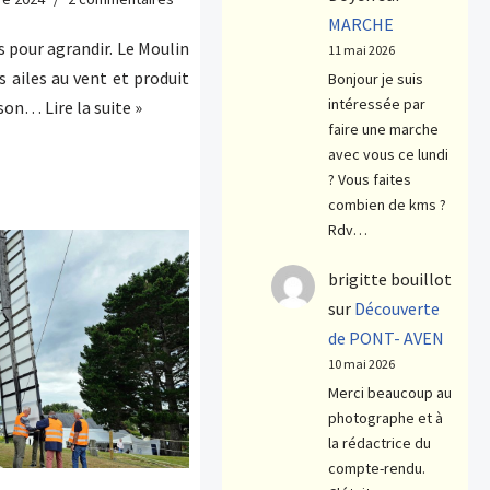
MARCHE
 pour agrandir. Le Moulin
11 mai 2026
s ailes au vent et produit
Bonjour je suis
intéressée par
à son…
Lire la suite »
faire une marche
avec vous ce lundi
? Vous faites
combien de kms ?
Rdv…
brigitte bouillot
sur
Découverte
de PONT- AVEN
10 mai 2026
Merci beaucoup au
photographe et à
la rédactrice du
compte-rendu.