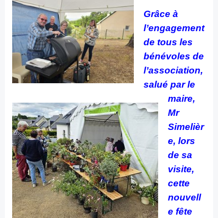
Grâce à
l’engagement
de tous les
bénévoles de
l’association,
salué par le
maire,
Mr
Simelièr
e, lors
de sa
visite,
cette
nouvell
e fête