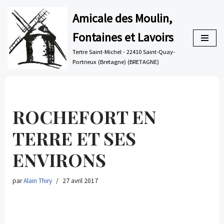
Amicale des Moulin,
Aller
Fontaines et Lavoirs
au
contenu
Tertre Saint-Michel - 22410 Saint-Quay-
Portrieux (Bretagne) (BRETAGNE)
ROCHEFORT EN
TERRE ET SES
ENVIRONS
par
Alain Thiry
27 avril 2017