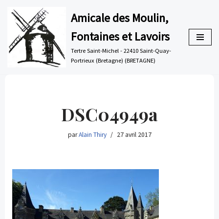
Amicale des Moulin,
Aller
Fontaines et Lavoirs
au
contenu
Tertre Saint-Michel - 22410 Saint-Quay-
Portrieux (Bretagne) (BRETAGNE)
DSC04949a
par
Alain Thiry
27 avril 2017