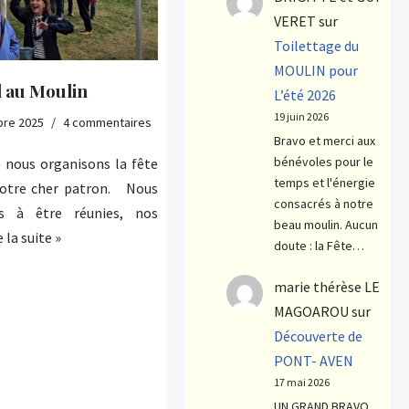
VERET
sur
Toilettage du
MOULIN pour
l au Moulin
L’été 2026
19 juin 2026
bre 2025
4 commentaires
Bravo et merci aux
bénévoles pour le
nous organisons la fête
temps et l'énergie
 notre cher patron. Nous
consacrés à notre
s à être réunies, nos
beau moulin. Aucun
e la suite »
doute : la Fête…
marie thérèse LE
MAGOAROU
sur
Découverte de
PONT- AVEN
17 mai 2026
UN GRAND BRAVO