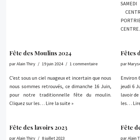
SAMEDI 
CENTRE
PORTRI
CENTR
Fête des Moulins 2024
Fêtes 
par
Alain Thiry
19 juin 2024
1 commentaire
par
Marys
C’est sous un ciel nuageux et incertain que nous
Environ 
nous sommes retrouvés, ce dimanche 16 Juin,
jeudi 6 J
pour notre traditionnelle fête du moulin.
lavoir de
Cliquez sur les…
Lire la suite »
les…
Lir
Fête des lavoirs 2023
Fête d
par
Alain Thiry
8 juillet 2023
par
Alain T