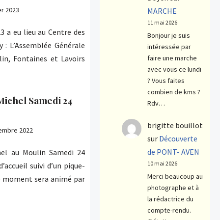
er 2023
MARCHE
11 mai 2026
3 a eu lieu au Centre des
Bonjour je suis
y : L’Assemblée Générale
intéressée par
in, Fontaines et Lavoirs
faire une marche
avec vous ce lundi
? Vous faites
combien de kms ?
-Michel Samedi 24
Rdv…
brigitte bouillot
embre 2022
sur
Découverte
de PONT- AVEN
hel au Moulin Samedi 24
10 mai 2026
accueil suivi d’un pique-
Merci beaucoup au
Ce moment sera animé par
photographe et à
la rédactrice du
compte-rendu.