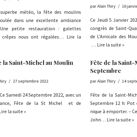
par
Alain Thiry
16 janvi
 superbe météo, la fête des moulins
Ce Jeudi 5 Janvier 202
roulée dans une excellente ambiance
congrès de Saint-Qua
 Une petite restauration : galettes
de L’Amicale des Moul
e, crêpes nous ont régalées…
Lire la
…
Lire la suite »
e la Saint-Michel au Moulin
Fête de la Saint
Septembre
hiry
27 septembre 2022
par
Alain Thiry
14 sept
edi 24 Septembre 2022, avec un
Fête de la Saint-Mic
vance, Fête de la St Michel et de
Septembre 12 h: Pot d’
Lire la suite »
nique à emporter. – 
John…
Lire la suite »