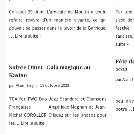
Ce jeudi 29 Juin, L’amicale du Moulin a voulu
Par une
refaire revivre d’un manière vivante, ce qui
s’est dé
pouvait se passer dans le lavoir de la Barrique,
festive.
…
Lire la suite »
sauciss
suite »
Fête d
Soirée Diner-Gala magique au
2022
Kasino
par
Alain T
par
Alain Thiry
19 octobre 2022
Ce Sam
TEA for TWO Duo Jazz Standard et Chansons
peu d’a
Françaises Angélique Magnan et Jean-
notre…
Michel COROLLER Cliquez sur les photos pour
les…
Lire la suite »