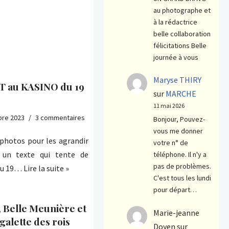
au photographe et
à la rédactrice
belle collaboration
félicitations Belle
journée à vous
Maryse THIRY
 au KASINO du 19
sur
MARCHE
11 mai 2026
bre 2023
3 commentaires
Bonjour, Pouvez-
vous me donner
otos pour les agrandir
votre n° de
, un texte qui tente de
téléphone. Il n'y a
pas de problèmes.
 du 19…
Lire la suite »
C'est tous les lundi
pour départ…
, Belle Meunière et
Marie-jeanne
galette des rois
Doyen
sur