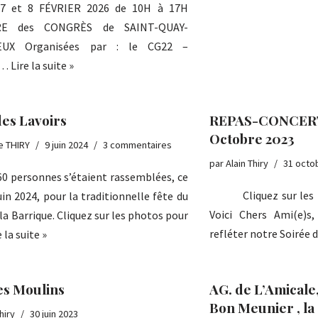
7 et 8 FÉVRIER 2026 de 10H à 17H
 des CONGRÈS de SAINT-QUAY-
EUX Organisées par : le CG22 –
E…
Lire la suite »
des Lavoirs
REPAS-CONCERT
Octobre 2023
e THIRY
9 juin 2024
3 commentaires
par
Alain Thiry
31 octo
60 personnes s’étaient rassemblées, ce
Cliquez sur les ph
uin 2024, pour la traditionnelle fête du
Voici Chers Ami(e)s
 la Barrique. Cliquez sur les photos pour
refléter notre Soirée
e la suite »
es Moulins
AG. de L’Amicale
Bon Meunier , la 
hiry
30 juin 2023