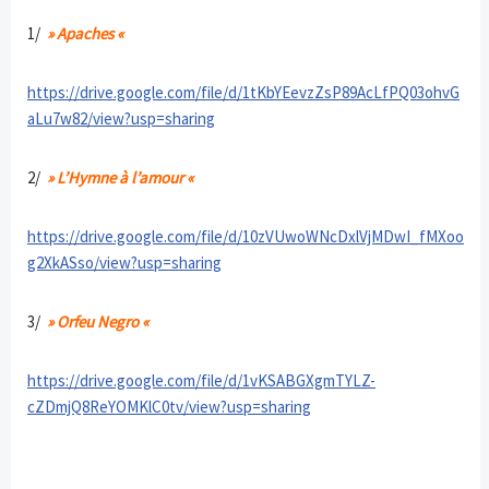
1/
» Apaches «
https://drive.google.com/file/d/1tKbYEevzZsP89AcLfPQ03ohvG
aLu7w82/view?usp=sharing
2/
» L’Hymne à l’amour «
https://drive.google.com/file/d/10zVUwoWNcDxlVjMDwI_fMXoo
g2XkASso/view?usp=sharing
3/
» Orfeu Negro «
https://drive.google.com/file/d/1vKSABGXgmTYLZ-
cZDmjQ8ReYOMKlC0tv/view?usp=sharing