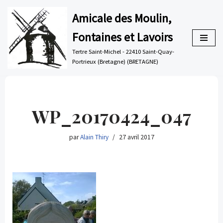
Amicale des Moulin,
Aller
Fontaines et Lavoirs
au
contenu
Tertre Saint-Michel - 22410 Saint-Quay-
Portrieux (Bretagne) (BRETAGNE)
WP_20170424_047
par
Alain Thiry
27 avril 2017