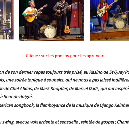
Cliquez sur les photos pour les agrandir
n de son dernier repas toujours très prisé, au Kasino de St Quay Po
is, une soirée tonique à souhaits, qui ne nous a pas laissé indiffére
le de Chet Atkins
,
de
Mark Knopfler,
de Marcel Dadi , qui ont inspir
 à fleur de doigté.
merican songbook, la flamboyance de la musique de Django Reinhardt
u swing,
avec sa voix ardente et sensuelle , teintée de gospel ; Ch