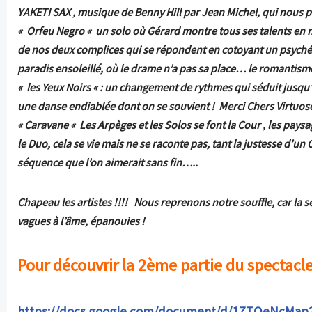
YAKETI SAX , musique de Benny Hill par Jean Michel, q
ui nous p
« Orfeu Negro « un solo où Gérard montre tous ses talents
en 
de nos deux complices qui se répondent en cotoyant un psychéd
paradis ensoleillé, où le drame n’a pas sa place… le romantis
« les Yeux Noirs « : un changement de rythmes qui séduit
jusqu’
une danse endiablée dont on se souvient ! Merci Chers Virtuose
« Caravane « Les Arpèges et les Solos se font la Cour , les pays
le Duo, cela se vie mais ne se raconte pas, tant la justesse d’u
séquence que l’on aimerait sans fin…..
Chapeau les artistes !!!! Nous reprenons notre souffle, car
la s
vagues à l’âme, épanouies !
Pour découvrir la 2ème partie du spectacle 
https://docs.google.com/document/d/1ZTQeNcMap2