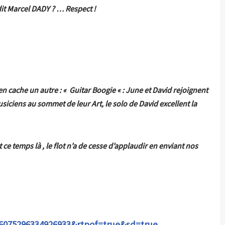
dit Marcel DADY ? … Respect !
n cache un autre : « Guitar Boogie « : June et David rejoignent
usiciens au sommet de leur Art, le solo de David excellent la
e temps là , le flot n’a de cesse d’applaudir en enviant nos
6075296334926933&rtpof=true&sd=true