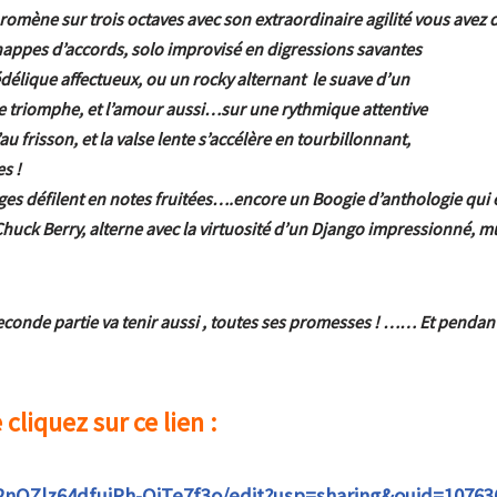
romène sur trois octaves avec son extraordinaire agilité vous avez 
nappes d’accords, solo improvisé en digressions savantes
élique affectueux, ou un rocky alternant le suave d’un
me
triomphe, et l’amour aussi…sur une rythmique attentive
au frisson, et la valse lente s’accélère en tourbillonnant,
s !
ages défilent en notes fruitées….encore un Boogie d’anthologie qui e
n Chuck Berry, alterne avec la virtuosité d’un Django impressionné, m
econde partie va tenir aussi , toutes ses promesses !
…… Et pendant c
cliquez sur ce lien :
nOZlz64dfuiPh-OiTe7f3o/edit?usp=sharing&ouid=10763