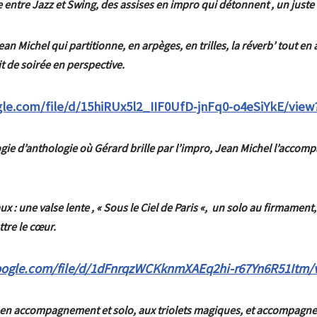
ntre Jazz et Swing, des assises en impro qui détonnent , un juste e
Jean Michel qui partitionne, en arpèges, en trilles, la réverb’ tout
t de soirée en perspective.
ogle.com/file/d/15hiRUx5l2_IIF0UfD-jnFq0-o4eSiYkE/view
oogie d’anthologie où Gérard brille par l’impro, Jean Michel l’acco
x : une valse lente , « Sous le Ciel de Paris «, un solo au firmame
tre le cœur.
google.com/file/d/1dFnrqzWCKknmXAEq2hi-r67Yn6R51Itm/
en accompagnement et solo, aux triolets magiques, et accompagne