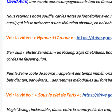
David Avrit
, une
écoute aux accompagnements tout en finesse e
Nous retenons notre souffle, car les notes se font étoiles avec 
aussi
)
qui laisse préserver d’une séduction absolue, en bel habi
Voir la vidéo : «
Hymne à l’Amour »
:
https://drive.go
S’en suis « Mister Sandman « un
Picking, Style Chet Atkins, B
cordes ne faisant qu’un.
Puis la Seine coule de source , rappelant des temps immémoriau
bals d’antan, par Gérard….des rythmes mélodiques qui font bat
Voir la vidéo : »
Sous le ciel de Paris « :
https://drive.
Magic’ Swing , inclassable , danse entre la country et le fox trot,