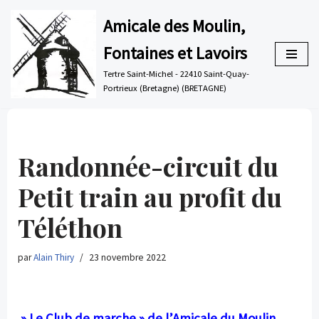
Amicale des Moulin,
Aller
Fontaines et Lavoirs
au
contenu
Tertre Saint-Michel - 22410 Saint-Quay-
Portrieux (Bretagne) (BRETAGNE)
Randonnée-circuit du
Petit train au profit du
Téléthon
par
Alain Thiry
23 novembre 2022
» Le Club de marche » de l’Amicale du Moulin