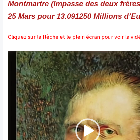
Montmartre (Impasse des deux frères 
25 Mars pour 13.091250 Millions d’Eu
Cliquez sur la flèche et le plein écran pour voir la vid
L
e
c
t
e
u
r
v
i
d
é