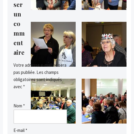
ser
un
co
mm
ent
aire
Votre adresse e-mail ne sera
pas publiée.
Les champs
obligatoires sont indiqués
avec
*
Nom
*
E-mail
*