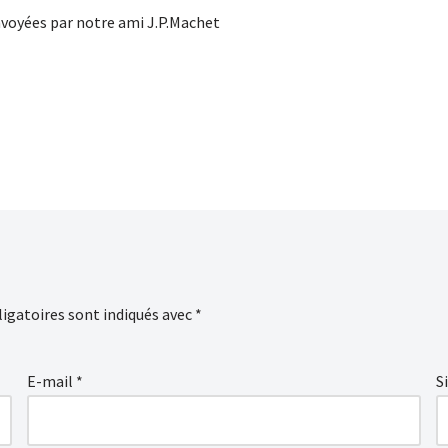
envoyées par notre ami J.P.Machet
igatoires sont indiqués avec
*
E-mail
*
S