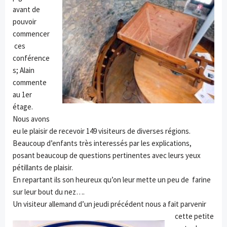
avant de
pouvoir
commencer
ces
conférence
s; Alain
commente
au 1er
étage.
Nous avons
eu le plaisir de recevoir 149 visiteurs de diverses régions.
Beaucoup d’enfants très interessés par les explications,
posant beaucoup de questions pertinentes avec leurs yeux
pétillants de plaisir.
En repartant ils son heureux qu’on leur mette un peu de farine
sur leur bout du nez….
Un visiteur allemand d’un jeudi
précédent nous a fait parvenir
cette petite