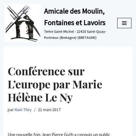
Amicale des Moulin,
Aller
Fontaines et Lavoirs
au
contenu
Tertre Saint-Michel - 22410 Saint-Quay-
Portrieux (Bretagne) (BRETAGNE)
Conférence sur
L’europe par Marie
Hélène Le Ny
par
Alain Thiry
21 mars 2017
Une nouvelle fois Jean Pierre Guth a conquis un public