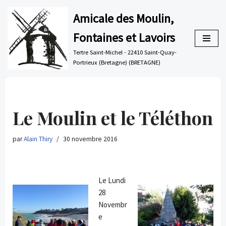
Amicale des Moulin,
Aller
Fontaines et Lavoirs
au
contenu
Tertre Saint-Michel - 22410 Saint-Quay-
Portrieux (Bretagne) (BRETAGNE)
Le Moulin et le Téléthon
par
Alain Thiry
30 novembre 2016
Le Lundi
28
Novembr
e