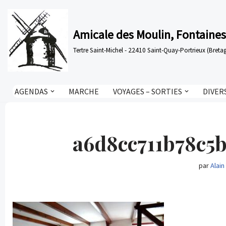
Aller
Amicale des Moulin, Fontaines
au
Tertre Saint-Michel - 22410 Saint-Quay-Portrieux (Bre
contenu
AGENDAS
MARCHE
VOYAGES – SORTIES
DIVER
a6d8cc711b78c5
par
Alain