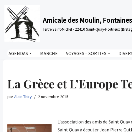
Aller
Amicale des Moulin, Fontaines
au
Tertre Saint-Michel - 22410 Saint-Quay-Portrieux (Bre
contenu
AGENDAS
MARCHE
VOYAGES – SORTIES
DIVER
La Grèce et L’Europe T
par
Alain Thiry
2 novembre 2015
L’association des amis de Saint Quay 
Saint Quay à écouter Jean Pierre Guth