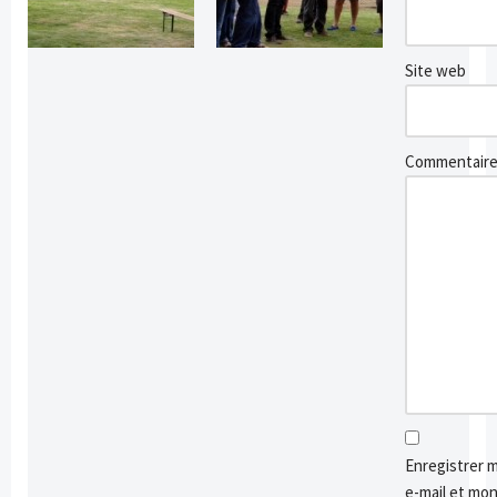
Site web
Commentair
Enregistrer 
e-mail et mon