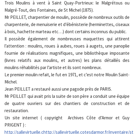
Trois Moulins à vent à Saint Quay-Portrieux: le Malgrétous ou
Malgré-Tout, des Fontaines, de St Michel (1875).
Mr PEILLET, charpentier de moulin, possède de nombreux outils de
charpenterie, de menuiserie et d’ébénisterie (herminettes, ciseaux
à bois, hachette marteau etc…) dont certains inconnus du public.
Il possède également de nombreuses maquettes qui attirent
l’attention : moulins, roues à aubes, roues à augets, une panoplie
fournie de réalisations magnifiques, une bibliothèque imposante
(livres relatifs aux moulins, et autres) les plans détaillés des
moulins réhabilités par l’artiste et ils sont nombreux.
Le premier moulin refait, le fut en 1971, et c’est notre Moulin Saint-
Michel.
Jean PEILLET a restauré aussi une pagode près de PARIS.
Mr PEILLET qui avait pris la suite de son père a conduit une équipe
de quatre ouvriers sur des chantiers de construction et de
restauration.
Un site internet ( copyright Archives Côte d’Armor et Guy
PRIGENT ) :
http://sallevirtuelle.chttp://sallevirtuelle.cotesdarmor.fr/inventair