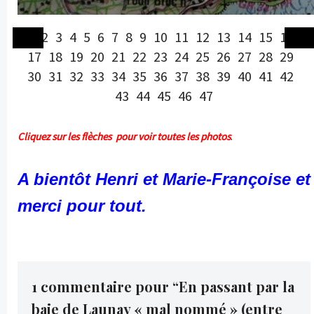
1
2
3
4
5
6
7
8
9
10
11
12
13
14
15
16
17
18
19
20
21
22
23
24
25
26
27
28
29
30
31
32
33
34
35
36
37
38
39
40
41
42
43
44
45
46
47
Cliquez sur les flèches pour voir toutes les photos
.
A bientôt Henri et Marie-Françoise et
merci pour tout.
1 commentaire pour “En passant par la
baie de Launay « mal nommé » (entre