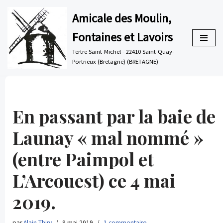
Amicale des Moulin,
Aller
Fontaines et Lavoirs
au
contenu
Tertre Saint-Michel - 22410 Saint-Quay-
Portrieux (Bretagne) (BRETAGNE)
En passant par la baie de
Launay « mal nommé »
(entre Paimpol et
L’Arcouest) ce 4 mai
2019.
par
Alain Thiry
9 mai 2019
1 commentaire