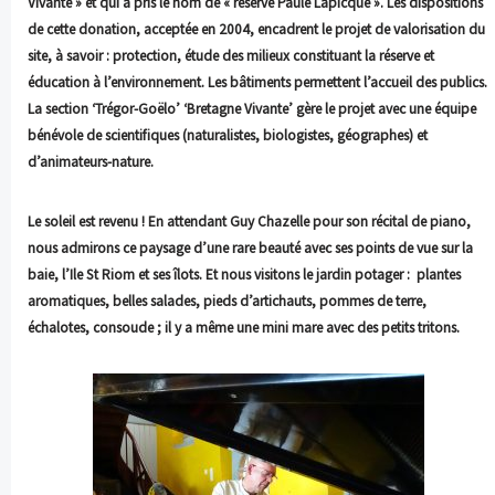
Vivante » et qui a pris le nom de « réserve Paule Lapicque ». Les dispositions
de cette donation, acceptée en 2004, encadrent le projet de valorisation du
site, à savoir : protection, étude des milieux constituant la réserve et
éducation à l’environnement. Les bâtiments permettent l’accueil des publics.
La section ‘Trégor-Goëlo’ ‘Bretagne Vivante’ gère le projet avec une équipe
bénévole de scientifiques (naturalistes, biologistes, géographes) et
d’animateurs-nature.
Le soleil est revenu ! En attendant Guy Chazelle pour son récital de piano,
nous admirons ce paysage d’une rare beauté avec ses points de vue sur la
baie, l’Ile
St Riom et ses îlots. Et nous visitons le jardin potager : plantes
aromatiques, belles salades, pieds d’artichauts, pommes de terre,
échalotes, consoude ; il y a même une mini mare avec des petits tritons.