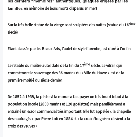
les derniers “mémoires” authentiques, (plaques érigées par les
en mémoire de leurs morts disparus en mer)
familles
ème
Sur la très belle statue de la vierge sont sculptées des nattes (statue du 16
siècle)
Etant classée par les Beaux-Arts, l’autel de style florentin, est doré à l’or fin
ème
Le retable du maître-autel date de la fin du 17
siècle. Le vitrail qui
commémore le sauvetage des 36 marins du « Ville du Havre » est de la
première moitié du siècle dernier.
De 1852 à 1935, la pêche à la morue a fait payer un très lourd tribut à la
population locale (2000 marins et 120 goélettes) mais parallèlement a
entrainé un essor commercial très important. Elle fut appelée « la chapelle
des naufragés » par Pierre Loti en 1884 et « la croix éloignée » devient « la
croix des veuves »