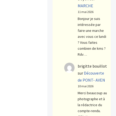
MARCHE
11 mai 2026
Bonjour je suis
intéressée par
faire une marche
avec vous ce lundi
? Vous faites
combien de kms ?
Rdv…
brigitte bouillot
sur
Découverte
de PONT- AVEN
10 mai 2026
Merci beaucoup au
photographe et à
la rédactrice du
compte-rendu.