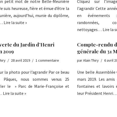
n petit mot de notre Belle-Meunière
Cliquez sur l’image
 suis heureuse, fière et émue d’être la
l’agrandir Cette anné
unière, aujourd’hui, munie du diplôme,
en événements :
à…
Lire la suite »
randonnées, con
nettoyages…
Lire la s
erte du Jardin d’Henri
Compte-rendu de
n 2019
générale du 31 M
hiry
28 avril 2019
1 commentaire
par
Alain Thiry
6 avril 
ur la photo pour l’agrandir Par ce beau
Une belle Assemblée 
de Pâques, nous sommes venus 25
mars 2019. Les amis 
ler le » Parc de Marie-Françoise et
fontaines et lavoirs 
.…
Lire la suite »
leur Président Henri