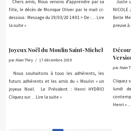
Chers amis, Nous venons d’apprendre par sa
Juste u
fille, le décès de Monique Oliver par le mail ci-
NICOLE Je
dessous : Message du 19/03/20 14:01 > De :…
Lire
Belle Me
la suite »
preuve 
Joyeux Noël du Moulin Saint-Michel
Découv
Versio
par
Alain Thiry
17 décembre 2019
par
Alain T
Nous souhaitons à tous les adhérents, les
Cliquez s
futurs adhérents et les amis du « Moulin » un
lundi 
joyeux Noël. Le Président : Henri HYDRIO
contemp
Cliquez sur…
Lire la suite »
Henri « 