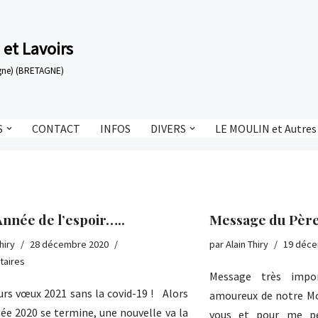
 et Lavoirs
tagne) (BRETAGNE)
S
CONTACT
INFOS
DIVERS
LE MOULIN et Autres
’Année de l’espoir…..
Message du Père
hiry
28 décembre 2020
par
Alain Thiry
19 déce
taires
Message très imp
s vœux 2021 sans la covid-19 ! Alors
amoureux de notre Mou
née 2020 se termine, une nouvelle va la
vous et pour me pe