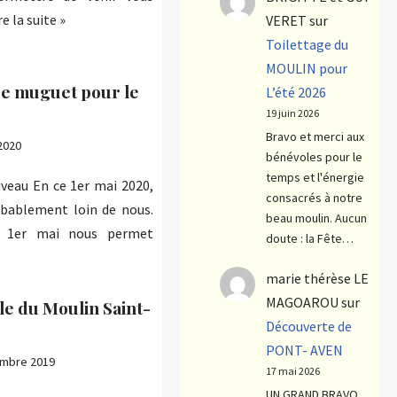
re la suite »
VERET
sur
Toilettage du
MOULIN pour
de muguet pour le
L’été 2026
19 juin 2026
Bravo et merci aux
 2020
bénévoles pour le
temps et l'énergie
veau En ce 1er mai 2020,
consacrés à notre
bablement loin de nous.
beau moulin. Aucun
t 1er mai nous permet
doute : la Fête…
marie thérèse LE
MAGOAROU
sur
le du Moulin Saint-
Découverte de
PONT- AVEN
mbre 2019
17 mai 2026
UN GRAND BRAVO