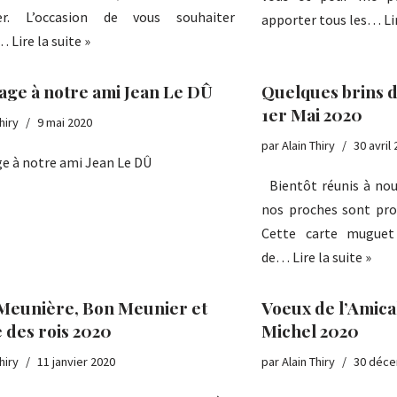
er. L’occasion de vous souhaiter
apporter tous les…
Li
r…
Lire la suite »
e à notre ami Jean Le DÛ
Quelques brins 
1er Mai 2020
hiry
9 mai 2020
par
Alain Thiry
30 avril
 à notre ami Jean Le DÛ
Bientôt réunis à nou
nos proches sont pro
Cette carte mugue
de…
Lire la suite »
Meunière, Bon Meunier et
Voeux de l’Amica
e des rois 2020
Michel 2020
hiry
11 janvier 2020
par
Alain Thiry
30 déce