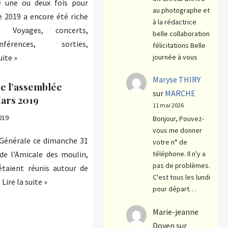
 une ou deux fois pour
au photographe et
e 2019 a encore été riche
à la rédactrice
 Voyages, concerts,
belle collaboration
férences, sorties,
félicitations Belle
journée à vous
uite »
Maryse THIRY
 l’assemblée
sur
MARCHE
ars 2019
11 mai 2026
2019
Bonjour, Pouvez-
vous me donner
Générale ce dimanche 31
votre n° de
de l’Amicale des moulin,
téléphone. Il n'y a
pas de problèmes.
étaient réunis autour de
C'est tous les lundi
…
Lire la suite »
pour départ…
Marie-jeanne
Doyen
sur