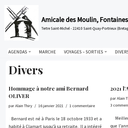
Aller
Amicale des Moulin, Fontaines
au
Tertre Saint-Michel - 22410 Saint-Quay-Portrieux (Bre
contenu
AGENDAS
MARCHE
VOYAGES – SORTIES
DIVER
Divers
Hommage à notre ami Bernard
2021 l
OLIVER
par
Alain T
3 commen
par
Alain Thiry
16 janvier 2021
1 commentaire
Meilleur
Bernard est né à Paris le 18 octobre 1933 et a
que l’an
habité à Clamart jusqu’à sa retraite. Il a intégré